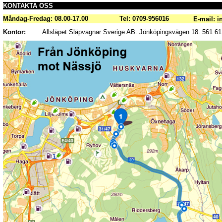
KONTAKTA OSS
Måndag-Fredag: 08.00-17.00
Tel: 0709-956016
E-mail:
i
Kontor:
Allsläpet Släpvagnar Sverige AB. Jönköpingsvägen 18. 561 61