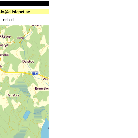
nfo@allslapet.se
 Tenhult